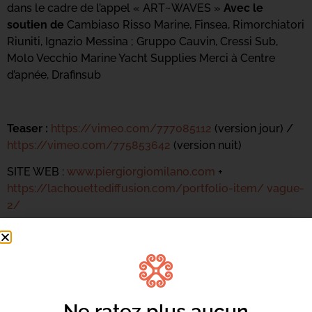
dans le cadre de l’appel « ART~WAVES »
Avec le
soutien de
Cambiaso Risso Marine, Finsea, Rimorchiatori
Riuniti, Ignazio Messina ; Gruppo Cauvin, Cressi Sub,
Molo Vecchio Marine Yacht Supplies Merci à Centre
d’apnée, Drafinsub
Teaser :
https://vimeo.com/777085112
(version jour) /
https://vimeo.com/775853642
(version nuit)
SITE WEB :
www.piergiorgiomilano.com
+
https://lachouettediffusion.com/portfolio-item/ vague-
2/
FACEBOOK :
www.facebook.com/PiergiorgioMilano/
INSTAGRAM :
https://www.instagram.com/piergiorgiomilano/
Ne ratez plus aucun