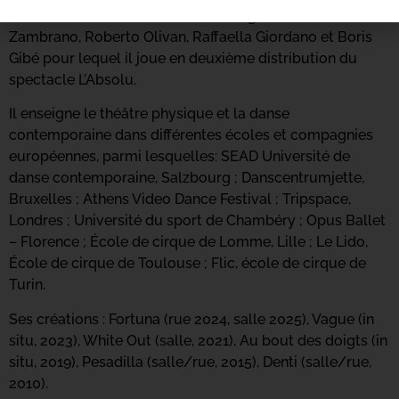
Thiérrée, Sidi Larbi Cherkaoui, Rodrigo Pardo, David
Zambrano, Roberto Olivan, Raffaella Giordano et Boris
Gibé pour lequel il joue en deuxième distribution du
spectacle L’Absolu.
Il enseigne le théâtre physique et la danse
contemporaine dans différentes écoles et compagnies
européennes, parmi lesquelles: SEAD Université de
danse contemporaine, Salzbourg ; Danscentrumjette,
Bruxelles ; Athens Video Dance Festival ; Tripspace,
Londres ; Université du sport de Chambéry ; Opus Ballet
– Florence ; École de cirque de Lomme, Lille ; Le Lido,
École de cirque de Toulouse ; Flic, école de cirque de
Turin.
Ses créations : Fortuna (rue 2024, salle 2025), Vague (in
situ, 2023), White Out (salle, 2021), Au bout des doigts (in
situ, 2019), Pesadilla (salle/rue, 2015), Denti (salle/rue,
2010).