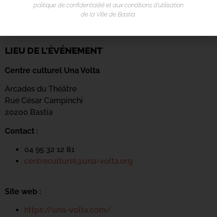
politique de confidentialité et aux conditions d’utilisation
de la Ville de Bastia.
LIEU DE L'ÉVÉNEMENT
Centre culturel Una Volta
Arcades du Théâtre
Rue César Campinchi
20200 Bastia
Contact :
04 95 32 12 81
centreculturel@una-volta.org
Site web :
https://una-volta.com/