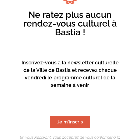
espace alternatif.
Ne ratez plus aucun
Réalisation : Stéphane Broc
rendez-vous culturel à
Interprétation : Hélène Taddei Lawson
Musiques : Satoshi Ashikawa, Hiroshi Yoshimura
Bastia !
Production : Cie Art Mouv’
Co-production : Una Volta
Soutiens : Collectivité de Corse, Ville de Bastia
Durée : 20 minutes
Inscrivez-vous à la newsletter culturelle
de la Ville de Bastia et recevez chaque
vendredi le programme culturel de la
semaine à venir
Je m'inscris
En vous inscrivant, vous acceptez de vous conformer à la