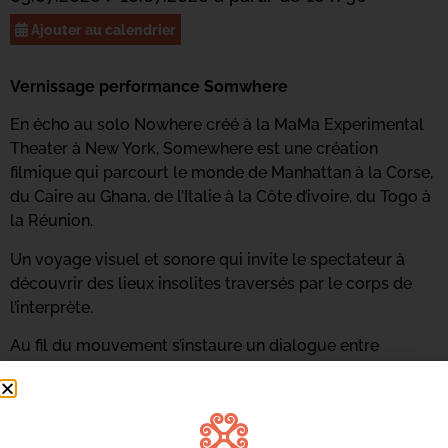
Ajouter au calendrier
Vernissage performance Somwhere
En écho au solo Nowhere créé à la MaMa Experimental
Theater à New York, Somewhere est une création
filmique qui parcourt le monde de Manhattan à la Corse,
du Caire au Ghana, de l’Italie à la Côte d’ivoire, du Togo à
la Réunion.
Un voyage visuel et sonore qui invite le spectateur à
découvrir des lieux insolites traversés par le corps de
l’interprète.
Au fil du mouvement s’instaure un dialogue entre
continents, villes, paysages.
Un destin se profile, celui d’une communauté mondiale,
quelque part dans une temporalité condensée, un