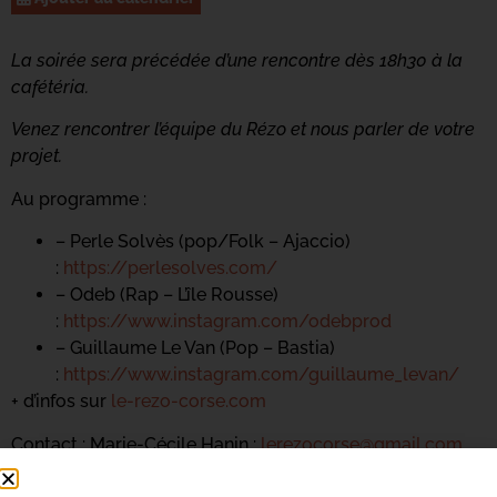
La soirée sera précédée d’une rencontre dès 18h30 à la
cafétéria.
Venez rencontrer l’équipe du Rézo et nous parler de votre
projet.
Au programme :
– Perle Solvès (pop/Folk – Ajaccio)
:
https://perlesolves.com/
– Odeb (Rap – L’île Rousse)
:
https://www.instagram.com/odebprod
– Guillaume Le Van (Pop – Bastia)
:
https://www.instagram.com/guillaume_levan/
+ d’infos sur
le-rezo-corse.com
Contact : Marie-Cécile Hanin :
lerezocorse@gmail.com