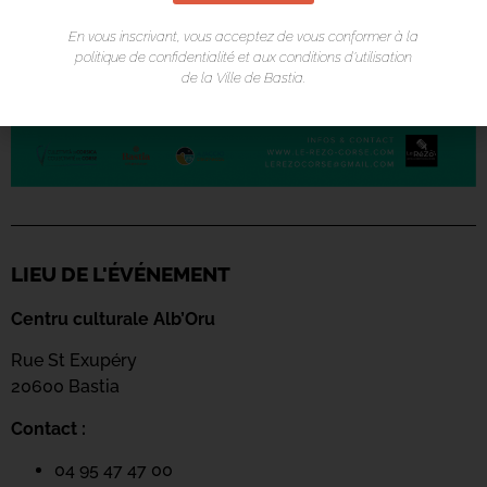
En vous inscrivant, vous acceptez de vous conformer à la
politique de confidentialité et aux conditions d’utilisation
de la Ville de Bastia.
LIEU DE L'ÉVÉNEMENT
Centru culturale Alb’Oru
Rue St Exupéry
20600 Bastia
Contact :
04 95 47 47 00