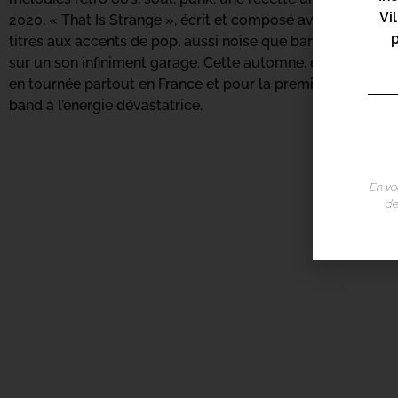
Vi
2020, « That Is Strange », écrit et composé avec le groupe
titres aux accents de pop, aussi noise que baroque, elle y
sur un son infiniment garage. Cette automne, en plus de l’
en tournée partout en France et pour la première fois sur 
band à l’énergie dévastatrice.
En vo
de