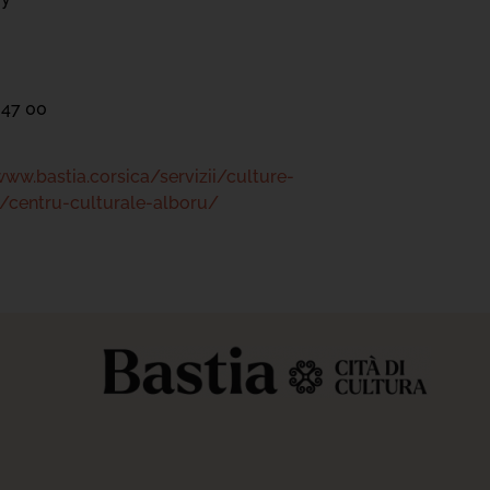
 47 00
www.bastia.corsica/servizii/culture-
/centru-culturale-alboru/
s réglementations. Personnalisez vos préférences pour contrôler