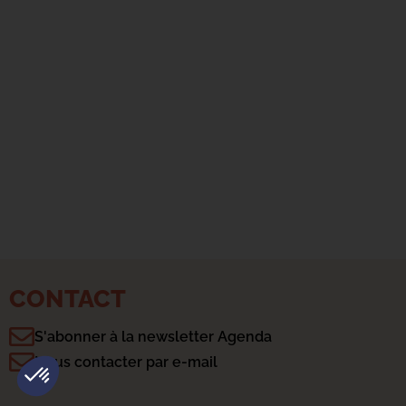
CONTACT
S'abonner à la newsletter Agenda
Plateforme de Gestion du Consentement : Personnalisez vo
Axeptio consent
Nous contacter par e-mail
Notre plateforme vous permet d'adapter et de gérer vos param