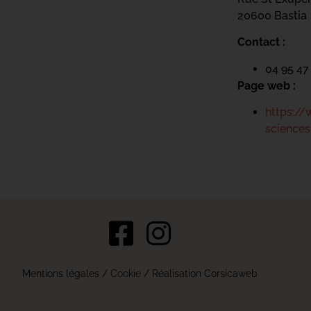
20600 Bastia
Contact :
04 95 47
Page web :
https://
sciences
s Options
Mentions légales
/
Cookie
/ Réalisation Corsicaweb
ètres de confidentialité, en garantissant la conformité avec le