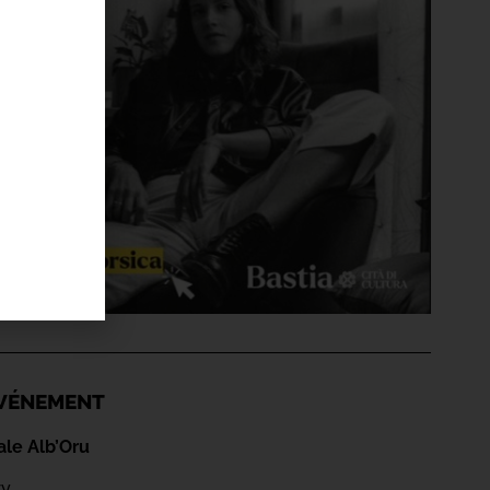
'ÉVÉNEMENT
ale Alb’Oru
ry