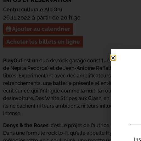
Centru culturale Alb’Oru
26.11.2022 à partir de 20 h 30
Ajouter au calendrier
Acheter les billets en ligne
PlayOut
est un duo de rock garage constitué de Frédéric Bou
de Nepita Records) et de Jean-Antoine Raffalli. À l’image de 
libres. Expérimentant avec des amplificateurs de guitares
retranchements, une batterie présente et entêtante qui su
écrit sur ce qui l’intrigue comme la nuit, la route, la liber
désinvolture. Des White Stripes aux Clash, en passant par
ils ne cachent ni leurs ambitions, ni leurs influences et s’
intense.
Denys & the Roses
, c’est le projet de l’autrice, compositr
Dans une formule rock lo-fi, qu’elle appelle Hysterical Blu
In
mélodies rétro 60’s, soul, punk, une recette unique qui a 