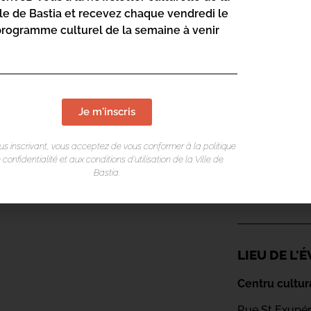
lle de Bastia et recevez chaque vendredi le
 Acid Child à Manchester. Avec ce six
programme culturel de la semaine à venir
 recoupe des portraits d’une douce folie
enregistrement d’un nouvel opus, la voici
la scène de l’Alb’Oru dans un format rock
Je m'inscris
us inscrivant, vous acceptez de vous conformer à la politique
 confidentialité et aux conditions d’utilisation de la Ville de
Bastia.
LIEU DE L
Centru cultur
Rue St Exupé