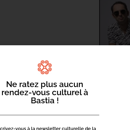
rreau-Micaelli (Cencio, et à l’initiative
leur île, ils sont bruts, insoumis et
 poussés dans leurs derniers
pplée le rythme de la basse, PlayOut
Ne ratez plus aucun
té et l’amour avec arrogance et
rendez-vous culturel à
 James Brown et Black Stones Cherries,
amusent sur des riffs ravageurs au son
Bastia !
ice et interprète corse Rosa Rocca-Serra.
es, « Denys » ose les mélanges :
scrivez-vous à la newsletter culturelle de la
permis la naissance d’un premier EP en