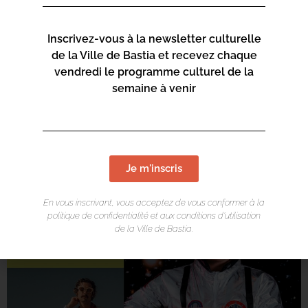
ligne N
Arrêt aux abords du centre culturel Alb’Oru
Inscrivez-vous à la newsletter culturelle
Retour : 23h devant la salle de polyvalente de
de la Ville de Bastia et recevez chaque
Lupinu
vendredi le programme culturel de la
Le bus est GRATUIT
semaine à venir
Je m'inscris
En vous inscrivant, vous acceptez de vous conformer à la
politique de confidentialité et aux conditions d’utilisation
de la Ville de Bastia.