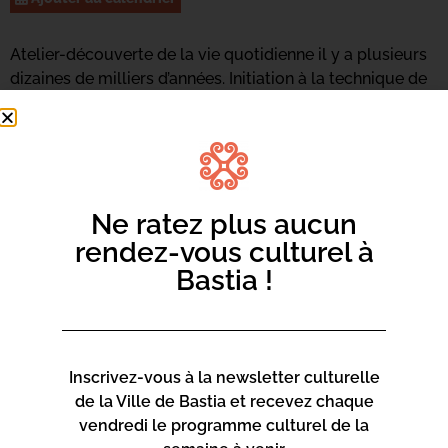
Atelier-découverte de la vie quotidienne il y a plusieurs
dizaines de milliers d’années. Initiation à la technique de
montage de poterie au colombin.
Tout public ~1h30
Adulte : 15€ ; enfants de plus de 7 ans : 10€
Ne ratez plus aucun
INSCRIPTION OBLIGATOIRE : 06 11 13 26 47 /
info.isles@yahoo.com
rendez-vous culturel à
Bastia !
Le jeu continue sur instagram (isles.co) et facebook
(isles aux trésors)
Inscrivez-vous à la newsletter culturelle
de la Ville de Bastia et recevez chaque
vendredi le programme culturel de la