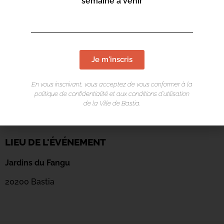
semaine à venir
Je m'inscris
En vous inscrivant, vous acceptez de vous conformer à la
politique de confidentialité et aux conditions d’utilisation
de la Ville de Bastia.
LIEU DE L'ÉVÉNEMENT
Jardins du Fangu
20200 Bastia