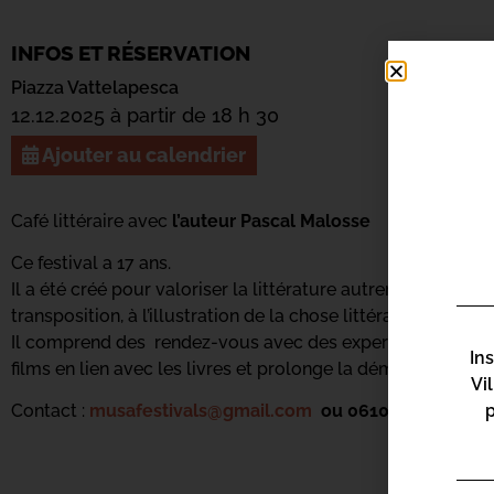
INFOS ET RÉSERVATION
Piazza Vattelapesca
12.12.2025 à partir de 18 h 30
Ajouter au calendrier
Café littéraire avec
l’auteur Pascal Malosse
Ce festival a 17 ans.
Il a été créé pour valoriser la littérature autrement, par le b
transposition, à l’illustration de la chose littéraire en se div
Il comprend des rendez-vous avec des experts de la littér
In
films en lien avec les livres et prolonge la démarche des e
Vi
Contact :
musafestivals@gmail.com
ou 0610931511