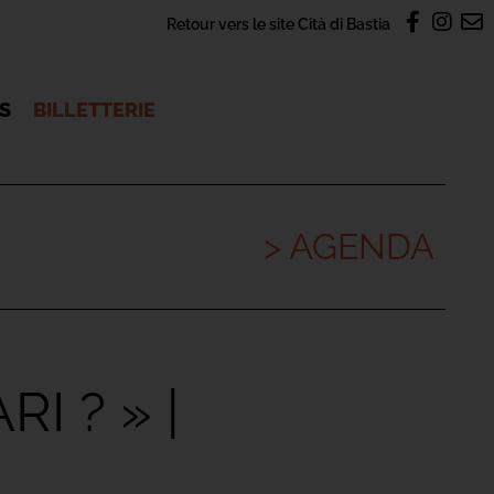
Retour vers le site Cità di Bastia
OS
BILLETTERIE
> AGENDA
I ? » |