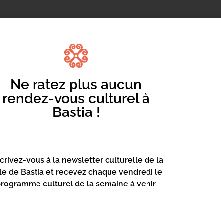
Ne ratez plus aucun
rendez-vous culturel à
Bastia !
iais de l’image ; réfléchir à la
ertissant et se cultivant.
ature et du cinéma , des projections de
scrivez-vous à la newsletter culturelle de la
nseignants.
lle de Bastia et recevez chaque vendredi le
programme culturel de la semaine à venir