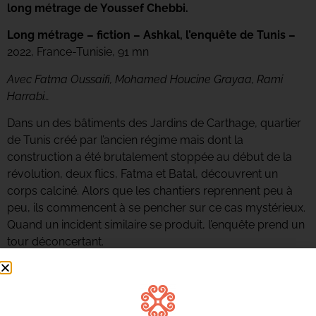
long métrage de Youssef Chebbi.
Long métrage – fiction – Ashkal, l’enquête de Tunis –
2022, France-Tunisie, 91 mn
Avec
Fatm
a Oussaifi
,
Mohamed Houcine Grayaa
,
Rami
Harrabi
…
Dans un des bâtiments des Jardins de Carthage, quartier
de Tunis créé par l’ancien régime mais dont la
construction a été brutalement stoppée au début de la
révolution, deux flics, Fatma et Batal, découvrent un
corps calciné. Alors que les chantiers reprennent peu à
peu, ils commencent à se pencher sur ce cas mystérieux.
Quand un incident similaire
se produit, l’enquête prend un
tour déconcertant.
Réalisation
Youssef Chebbi
–
Scénario
:
Youssef
Chebbi
,
François-Michel Allegrini
–
Image : Hazem
Berrabah
–
Son : Aymen Labidi, Waldir Xavier, Mathieu