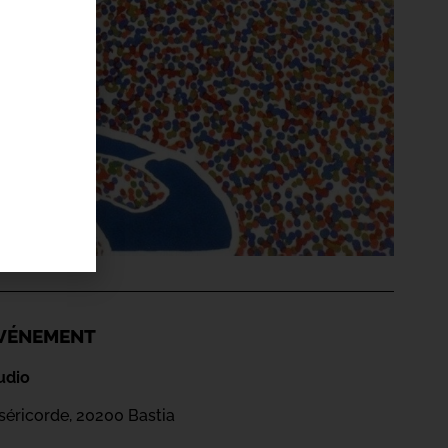
'ÉVÉNEMENT
udio
iséricorde, 20200 Bastia