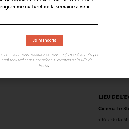
programme culturel de la semaine à venir
Je m'inscris
us inscrivant, vous acceptez de vous conformer à la politique
 confidentialité et aux conditions d’utilisation de la Ville de
Bastia.
LIEU DE L
Cinéma Le St
1 Rue de la M