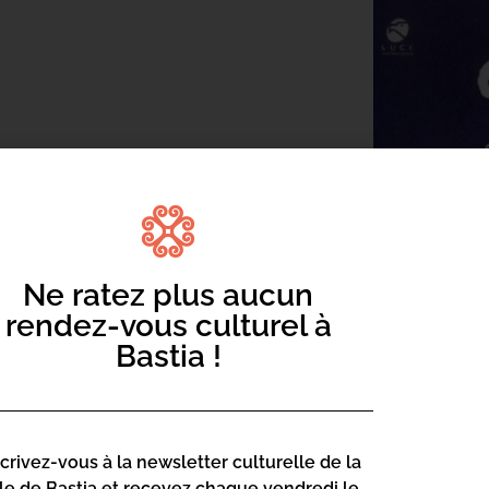
RE SCOLA
, sera projeté au cinéma Le
ante Alighieri.
es, Rome et Bastia, avec la ville comme
Ne ratez plus aucun
rendez-vous culturel à
Bastia !
scrivez-vous à la newsletter culturelle de la
lle de Bastia et recevez chaque vendredi le