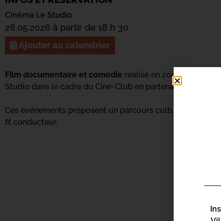
Cinéma Le Studio
28.05.2026 à partir de 18 h 30
Ajouter au calendrier
Film documentaire et comédie
réalisé en 2003 par
ETTO
Studio dans le cadre du Ciné-Club en partenariat avec la D
Ces événements proposent un parcours culturel entre Gên
fil conducteur.
In
Vi