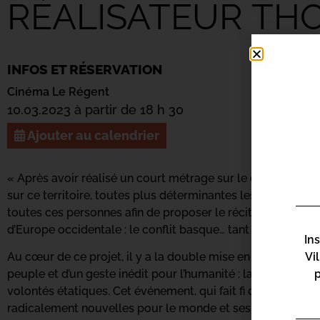
RÉALISATEUR TH
INFOS ET RÉSERVATION
Cinéma Le Régent
10.03.2023 à partir de 18 h 30
Ajouter au calendrier
« Après avoir réalisé un court métrage sur le désarmemen
sur ce territoire, toutes plus déterminantes les unes que le
toutes ces personnes afin de proposer le récit choral et sen
d’Europe occidentale : le conflit basque… tant stigmatisé 
In
Au cœur de ce projet, il y a la double mise en lumière d’un
Vi
peuple et d’un geste inédit pour l’humanité : la sortie unila
volontés étatiques. Cet événement, qui fait fi de la central
radicalement nouvelles pour le monde et ses innombrables