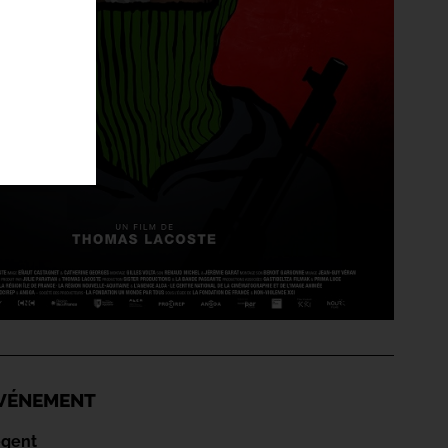
'ÉVÉNEMENT
égent