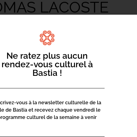
OMAS LACOSTE
Ne ratez plus aucun
rendez-vous culturel à
Bastia !
t et suite à bon nombre de rencontres,
s autres, j’ai souhaité donner la parole à
sible du dernier et plus vieux conflit
et pourtant si méconnu.
scrivez-vous à la newsletter culturelle de la
e lutte politique déterminante d’un
lle de Bastia et recevez chaque vendredi le
térale d’un conflit armé en dépit des
programme culturel de la semaine à venir
ité des États, ouvre des perspectives
 zones de guerre et d’affrontement qui