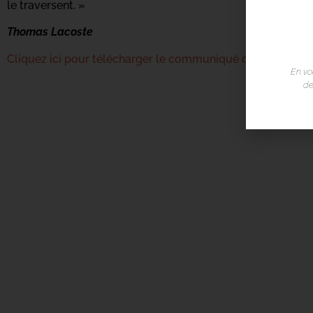
le traversent. »
Thomas Lacoste
Cliquez ici pour télécharger le communiqué de presse
En vo
de