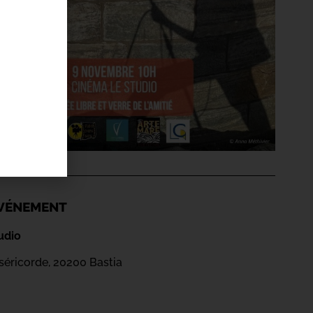
'ÉVÉNEMENT
udio
iséricorde, 20200 Bastia