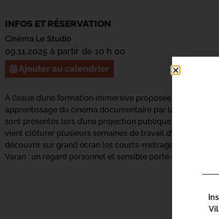
INFOS ET RÉSERVATION
Cinéma Le Studio
09.11.2025 à partir de 10 h 00
Ajouter au calendrier
À l’issue d’une formation immersive proposée par les
Ateli
apprentissage du cinéma documentaire par la pratique, les 
sont présentés lors d’une projection publique au
cinéma L
vient clôturer plusieurs semaines de travail d’écriture, d
découvrir sur grand écran les courts-métrages documentai
Varan : un regard personnel et sensible porté sur le réel.
In
Vi