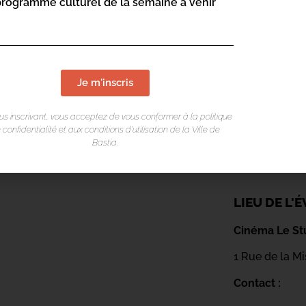
programme culturel de la semaine à venir
Je m'inscris
us inscrivant, vous acceptez de vous conformer à la politique
 confidentialité et aux conditions d’utilisation de la Ville de
Bastia.
LIEU DE L
Cinéma Le St
1 Rue de la M
Contact :