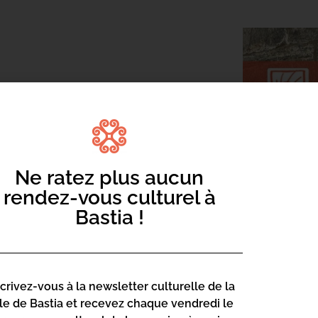
ers Varan
, école reconnue pour son
films réalisés par les participant·es
Ne ratez plus aucun
e Studio
. Ce moment de restitution
rendez-vous culturel à
e tournage et de montage, et permet de
res conçus dans l’esprit des Ateliers
Bastia !
scrivez-vous à la newsletter culturelle de la
lle de Bastia et recevez chaque vendredi le