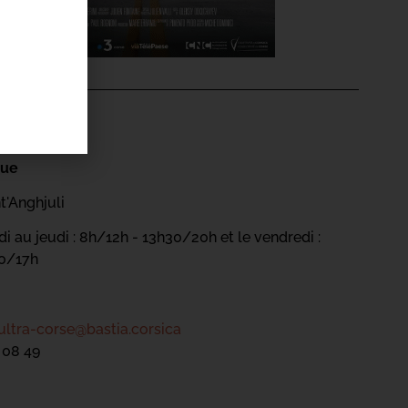
'ÉVÉNEMENT
gue
t'Anghjuli
i au jeudi : 8h/12h - 13h30/20h et le vendredi :
30/17h
ultra-corse@bastia.corsica
 08 49