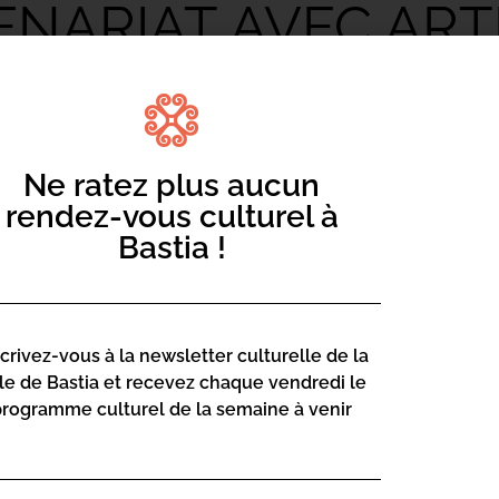
TENARIAT AVEC AR
Ne ratez plus aucun
rendez-vous culturel à
Bastia !
 prima Paoliwood chì una squatra di
od per girà un filmu nantu à Paoli. U
ell babbu di a biugrafia muderna è aiutu
scrivez-vous à la newsletter culturelle de la
lle de Bastia et recevez chaque vendredi le
programme culturel de la semaine à venir