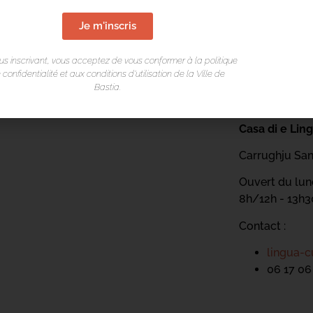
Je m'inscris
us inscrivant, vous acceptez de vous conformer à la politique
 confidentialité et aux conditions d’utilisation de la Ville de
Bastia.
LIEU DE L
Casa di e Lin
Carrughju San
Ouvert du lund
8h/12h - 13h
Contact :
lingua-c
06 17 06