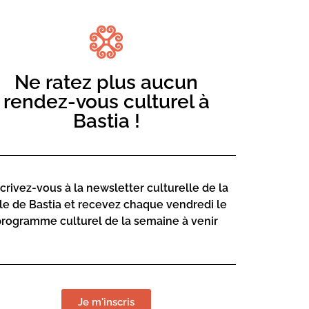
ani, autour de son dernier ouvrage
Ne ratez plus aucun
rendez-vous culturel à
Bastia !
scrivez-vous à la newsletter culturelle de la
lle de Bastia et recevez chaque vendredi le
programme culturel de la semaine à venir
LIEU DE L
Mediateca Ce
Je m'inscris