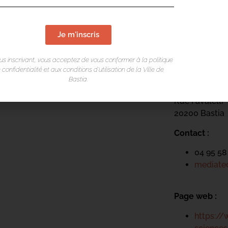
Je m'inscris
LIEU DE L
us inscrivant, vous acceptez de vous conformer à la politique
Mediateca Ce
 confidentialité et aux conditions d’utilisation de la Ville de
Bastia.
Place du Théa
Rue Favalelli
20200 Bastia
Contact :
04 95 58
mediatec
Page web :
https://