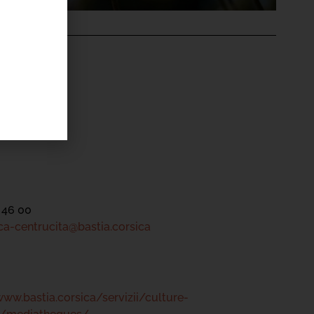
'ÉVÉNEMENT
ntru Cità
tre
 46 00
a-centrucita@bastia.corsica
www.bastia.corsica/servizii/culture-