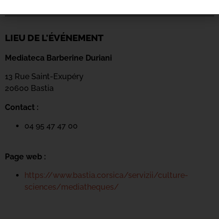
LIEU DE L'ÉVÉNEMENT
Mediateca Barberine Duriani
13 Rue Saint-Exupéry
20600 Basti
a
Contact :
04 95 47 47 00
Page web :
https://www.bastia.corsica/servizii/culture-
sciences/mediatheques/