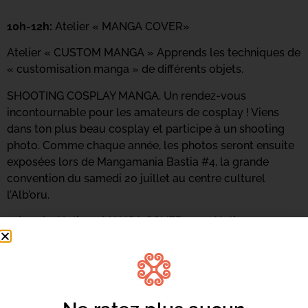
10h-12h:
Atelier « MANGA COVER»
Atelier « CUSTOM MANGA » Apprends les techniques de
« customisation manga » de différents objets.
SHOOTING COSPLAY MANGA. Un rendez-vous
incontournable pour les amateurs de cosplay ! Viens
dans ton plus beau cosplay et participe à un shooting
photo. Comme chaque année, les photos seront ensuite
exposées lors de Mangamania Bastia #4, la grande
convention du samedi 20 juillet au centre culturel
l’Alb’oru.
14h-16h:
Atelier « MANGA COVER » ou Atelier «
CUSTOM MANGA » et SHOOTING COSPLAY MANGA