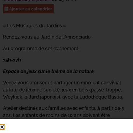
Ajouter au calendrier
« Les Musiques du Jardins »
Rendez-vous au Jardin de l’Annonciade
Au programme de cet évènement :
15h-17h :
Espace de jeux sur le thème de la nature
Venez vous amuser et partager un moment convivial
autour de jeux de société, jeux en bois (passe-trappe,
Weykick, billard japonais), avec la Ludothèque Bastia.
Atelier destinés aux familles avec enfants, à partir de 5
ans. Les enfants de moins de 10 ans doivent être
obligatoirement accompagnés d’un adulte.