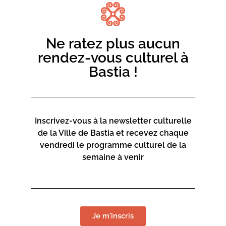
Rendez-vous sur la petite place située près de la
maisonnette, derrière le supermarché
16h30 :
Ne ratez plus aucun
Écouter le chants des oiseaux pour des champs heureux
rendez-vous culturel à
Bastia !
Avec Martine Béroud, accompagnatrice d’installations de
jardins et de zones maraichères en agro-écologie.
Confortablement installés sur des transats, à l’ombre des
arbres, nous écouterons les oiseaux et discuterons de
leur influence sur les semences du jardin, les cultures et
Inscrivez-vous à la newsletter culturelle
la biodiversité.
de la Ville de Bastia et recevez chaque
vendredi le programme culturel de la
Rendez-vous dans le petit bosquet, en contrebas du
semaine à venir
supermarché. Durée : 1h30
Je m'inscris