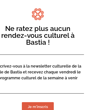
othership
le documentaire de Muriel
Ne ratez plus aucun
rendez-vous culturel à
val Arte Mare.
Bastia !
 de Sophie Beau, co-fondatrice et
scrivez-vous à la newsletter culturelle de la
lle de Bastia et recevez chaque vendredi le
programme culturel de la semaine à venir
Je m'inscris