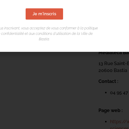
Je m'inscris
us inscrivant, vous acceptez de vous conformer à la politique
 confidentialité et aux conditions d’utilisation de la Ville de
Bastia.
LIEU DE L
Mediateca Bar
13 Rue Saint-
20600 Basti
a
Contact :
04 95 47
Page web :
https://
science