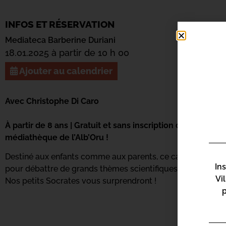
INFOS ET RÉSERVATION
Mediateca Barberine Duriani
18.01.2025 à partir de 10 h 00
Ajouter au calendrier
Avec Christophe Di Caro
À partir de 8 ans | Gratuit et sans inscription dans le cad
médiathèque de l’Alb’Oru !
Destiné aux enfants comme aux parents, ce café philo en f
In
pour débattre de grands thèmes scientifiques et philosoph
Vi
Nos petits Socrates vous surprendront !