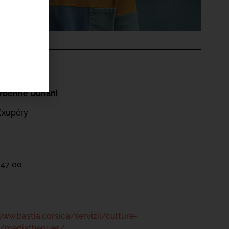
'ÉVÉNEMENT
berine Duriani
Exupéry
 47 00
www.bastia.corsica/servizii/culture-
s/mediatheques/