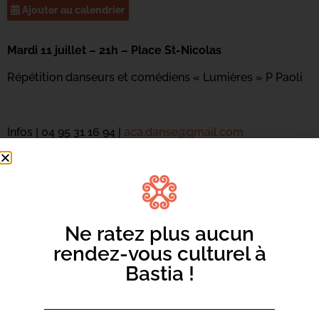
Ajouter au calendrier
Mardi 11 juillet – 21h – Place St-Nicolas
Répétition danseurs et comédiens « Lumières » P Paoli
Infos | 04 95 31 16 94 |
aca.danse@gmail.com
Ne ratez plus aucun
rendez-vous culturel à
Bastia !