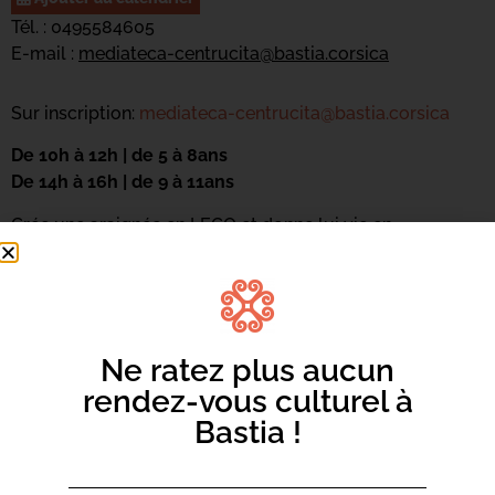
Tél. : 0495584605
E-mail :
mediateca-centrucita@bastia.corsica
Sur inscription:
mediateca-centrucita@bastia.corsica
De 10h à 12h | de 5 à 8ans
De 14h à 16h | de 9 à 11ans
Crée une araignée en LEGO et donne lui vie en
participant à l’atelier de robotique.
Ne ratez plus aucun
rendez-vous culturel à
Bastia !