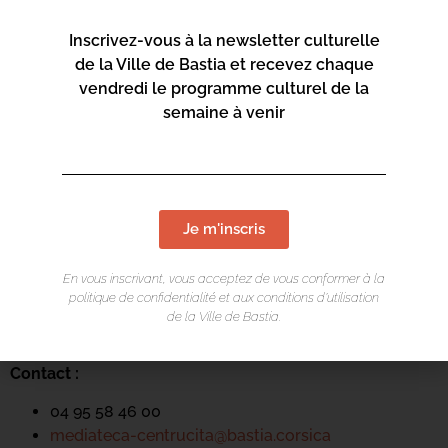
Inscrivez-vous à la newsletter culturelle
de la Ville de Bastia et recevez chaque
vendredi le programme culturel de la
semaine à venir
LIEU DE L'ÉVÉNEMENT
Je m'inscris
Mediateca Centru Cità
En vous inscrivant, vous acceptez de vous conformer à la
Place du Théatre
politique de confidentialité et aux conditions d’utilisation
Rue Favalelli
de la Ville de Bastia.
20200 Bastia
Contact :
04 95 58 46 00
mediateca-centrucita@bastia.corsica