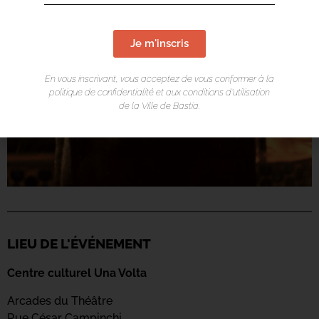
Je m'inscris
En vous inscrivant, vous acceptez de vous conformer à la
politique de confidentialité et aux conditions d’utilisation
de la Ville de Bastia.
LIEU DE L'ÉVÉNEMENT
Centre culturel Una Volta
Arcades du Théâtre
Rue César Campinchi