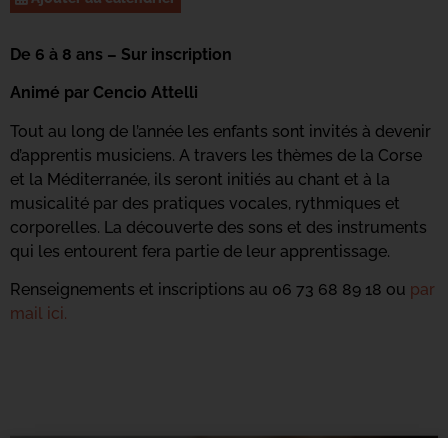
De 6 à 8 ans – Sur inscription
Animé par Cencio Attelli
Tout au long de l’année les enfants sont invités à devenir
d’apprentis musiciens. A travers les thèmes de la Corse
et la Méditerranée, ils seront initiés au chant et à la
musicalité par des pratiques vocales, rythmiques et
corporelles. La découverte des sons et des instruments
qui les entourent fera partie de leur apprentissage.
Renseignements et inscriptions au 06 73 68 89 18 ou
par
mail ici.