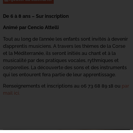
De 6 à 8 ans – Sur inscription
Animé par Cencio Attelli
Tout au long de l’année les enfants sont invités à devenir
d’apprentis musiciens. A travers les thèmes de la Corse
et la Méditerranée, ils seront initiés au chant et à la
musicalité par des pratiques vocales, rythmiques et
corporelles. La découverte des sons et des instruments
qui les entourent fera partie de leur apprentissage.
Renseignements et inscriptions au 06 73 68 89 18 ou
par
mail ici.