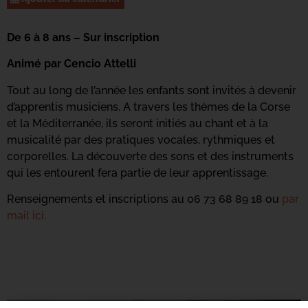
De 6 à 8 ans – Sur inscription
Animé par Cencio Attelli
Tout au long de l’année les enfants sont invités à devenir
d’apprentis musiciens. A travers les thèmes de la Corse
et la Méditerranée, ils seront initiés au chant et à la
musicalité par des pratiques vocales, rythmiques et
corporelles. La découverte des sons et des instruments
qui les entourent fera partie de leur apprentissage.
Renseignements et inscriptions au 06 73 68 89 18 ou
par
mail ici.