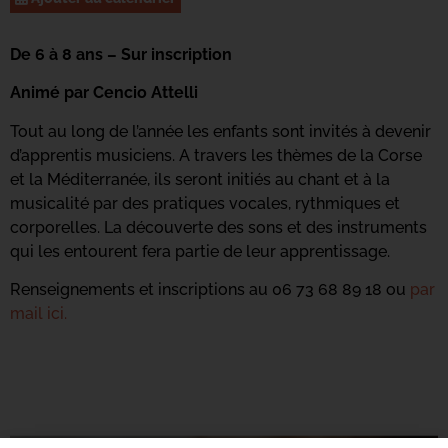
De 6 à 8 ans – Sur inscription
Animé par Cencio Attelli
Tout au long de l’année les enfants sont invités à devenir
d’apprentis musiciens. A travers les thèmes de la Corse
et la Méditerranée, ils seront initiés au chant et à la
musicalité par des pratiques vocales, rythmiques et
corporelles. La découverte des sons et des instruments
qui les entourent fera partie de leur apprentissage.
Renseignements et inscriptions au 06 73 68 89 18 ou
par
mail ici.