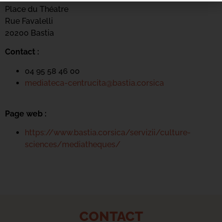
Place du Théatre
Rue Favalelli
20200 Bastia
Contact :
04 95 58 46 00
mediateca-centrucita@bastia.corsica
Page web :
https://www.bastia.corsica/servizii/culture-
sciences/mediatheques/
CONTACT