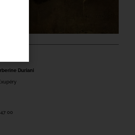
'ÉVÉNEMENT
berine Duriani
Exupéry
 47 00