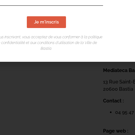
Je m'inscris
us inscrivant, vous acceptez de vous conformer à la politique
 confidentialité et aux conditions d’utilisation de la Ville de
Bastia.
LIEU DE L
Mediateca Bar
13 Rue Saint-
20600 Basti
a
Contact :
04 95 47
Page web :