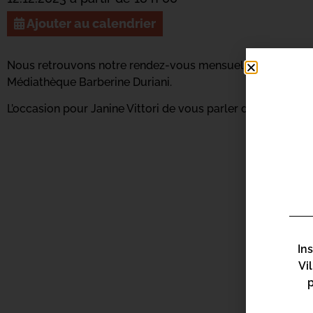
Ajouter au calendrier
Nous retrouvons notre rendez-vous mensuel Scopr’Arte ma
Médiathèque Barberine Duriani.
L’occasion pour
Janine Vittori
de vous parler du thème « Édo
In
Vi