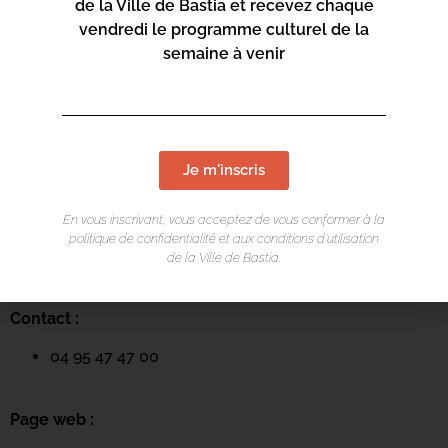
de la Ville de Bastia et recevez chaque
vendredi le programme culturel de la
semaine à venir
Je m'inscris
LIEU DE L'ÉVÉNEMENT
Mediateca Barberine Duriani
En vous inscrivant, vous acceptez de vous conformer à la
politique de confidentialité et aux conditions d’utilisation
13 Rue Saint-Exupéry
de la Ville de Bastia.
20600 Basti
a
Contact :
04 95 47 47 00
Page web :