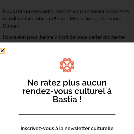
Nous retrouvons notre rendez-vous mensuel Scopr’Arte
mardi 12 décembre à 18h à la Médiathèque Barberine
Duriani.
L’occasion pour
Janine Vittori
de vous parler du thème
« Nicolas de Staël, voyage sur une mer incertaine ».
Ne ratez plus aucun
rendez-vous culturel à
Bastia !
Inscrivez-vous à la newsletter culturelle