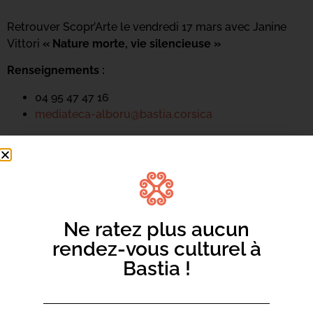
Retrouver Scopr’Arte le vendredi 17 mars avec Janine
Vittori
« Nature morte, vie silencieuse »
Renseignements :
04 95 47 47 16
mediateca-alboru@bastia.corsica
Ne ratez plus aucun
rendez-vous culturel à
Bastia !