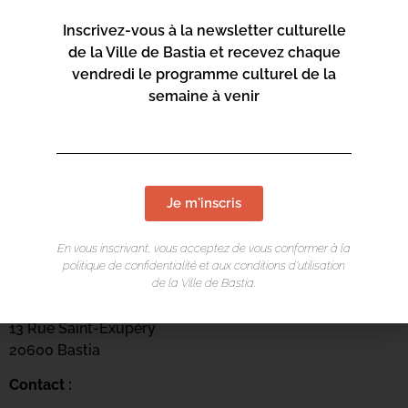
Inscrivez-vous à la newsletter culturelle
de la Ville de Bastia et recevez chaque
vendredi le programme culturel de la
semaine à venir
Je m'inscris
En vous inscrivant, vous acceptez de vous conformer à la
LIEU DE L'ÉVÉNEMENT
politique de confidentialité et aux conditions d’utilisation
de la Ville de Bastia.
Mediateca Barberine Duriani
13 Rue Saint-Exupéry
20600 Basti
a
Contact :