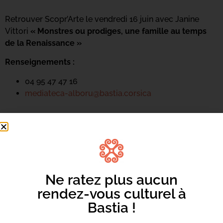
Retrouver Scopr’Arte le vendredi 16 juin avec Janine
Vittori
« Monstres ou prodiges, une famille au temps
de la Renaissance »
Renseignements :
04 95 47 47 16
mediateca-alboru@bastia.corsica
Ne ratez plus aucun
rendez-vous culturel à
Bastia !