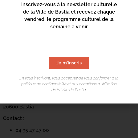
Inscrivez-vous à la newsletter culturelle
de la Ville de Bastia et recevez chaque
vendredi le programme culturel de la
semaine à venir
Je m'inscris
LIEU DE L'ÉVÉNEMENT
En vous inscrivant, vous acceptez de vous conformer à la
politique de confidentialité et aux conditions d’utilisation
Mediateca Barberine Duriani
de la Ville de Bastia.
13 Rue Saint-Exupéry
20600 Basti
a
Contact :
04 95 47 47 00