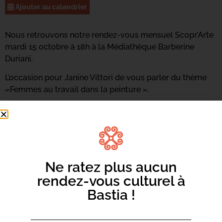
Ajouter au calendrier
Nous retrouvons notre rendez-vous mensuel Scopr’Arte
mardi 15 octobre à 18h à la Médiathèque Barberine
Duriani.
L’occasion pour
Janine Vittori
de vous parler du thème
«Femmes au travail dans la peinture ».
Ne ratez plus aucun
rendez-vous culturel à
Bastia !