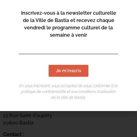
Inscrivez-vous à la newsletter culturelle
de la Ville de Bastia et recevez chaque
vendredi le programme culturel de la
semaine à venir
Je m'inscris
En vous inscrivant, vous acceptez de vous conformer à la
LIEU DE L'ÉVÉNEMENT
politique de confidentialité et aux conditions d’utilisation
de la Ville de Bastia.
Mediateca Barberine Duriani
13 Rue Saint-Exupéry
20600 Basti
a
Contact :