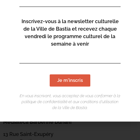
Inscrivez-vous à la newsletter culturelle
de la Ville de Bastia et recevez chaque
vendredi le programme culturel de la
semaine à venir
Je m'inscris
En vous inscrivant, vous acceptez de vous conformer à la
politique de confidentialité et aux conditions d’utilisation
de la Ville de Bastia.
LIEU DE L'ÉVÉNEMENT
Mediateca Barberine Duriani
13 Rue Saint-Exupéry