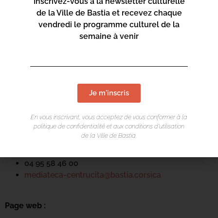
Inscrivez-vous à la newsletter culturelle
de la Ville de Bastia et recevez chaque
vendredi le programme culturel de la
semaine à venir
LIEU DE L'ÉVÉNEMENT
Mediateca Centru Cità
Je m'inscris
Place du Théatre
Rue Favalelli
En vous inscrivant, vous acceptez de vous conformer à la
20200 Bastia
politique de confidentialité et aux conditions d’utilisation
de la Ville de Bastia.
Contact :
04 95 58 46 00
mediateca-centrucita@bastia.corsica
Page web :