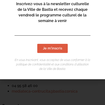
Inscrivez-vous à la newsletter culturelle
de la Ville de Bastia et recevez chaque
vendredi le programme culturel de la
semaine à venir
LIEU DE L'ÉVÉNEMENT
Mediateca Centru Cità
Je m'inscris
Place du Théatre
En vous inscrivant, vous acceptez de vous conformer à la
Rue Favalelli
politique de confidentialité et aux conditions d’utilisation
20200 Bastia
de la Ville de Bastia.
Contact :
04 95 58 46 00
mediateca-centrucita@bastia.corsica