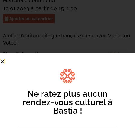
Mediateca Centru Cità
10.01.2023 à partir de 15 h 00
Ajouter au calendrier
Atelier d’écriture bilingue français/corse avec Marie Lou
Volpei.
Plus d’informations au 04 95 47 47 17 ou
par mail ici.
Ne ratez plus aucun
rendez-vous culturel à
Bastia !