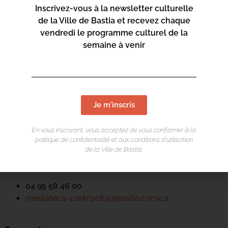
Inscrivez-vous à la newsletter culturelle
de la Ville de Bastia et recevez chaque
vendredi le programme culturel de la
semaine à venir
LIEU DE L'ÉVÉNEMENT
Mediateca Centru Cità
Je m'inscris
Place du Théatre
En vous inscrivant, vous acceptez de vous conformer à la
Rue Favalelli
politique de confidentialité et aux conditions d’utilisation
20200 Bastia
de la Ville de Bastia.
Contact :
04 95 58 46 00
mediateca-centrucita@bastia.corsica