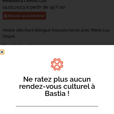
Mediateca Centru Cità
14.02.2023 à partir de 15 h 00
Ajouter au calendrier
Atelier d’écriture bilingue français/corse avec Marie Lou
Volpei.
Plus d’informations au 04 95 47 47 17 ou
par mail ici.
Ne ratez plus aucun
rendez-vous culturel à
Bastia !