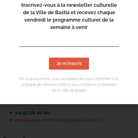
Inscrivez-vous à la newsletter culturelle
de la Ville de Bastia et recevez chaque
vendredi le programme culturel de la
semaine à venir
LIEU DE L'ÉVÉNEMENT
Mediateca Centru Cità
Je m'inscris
Place du Théatre
En vous inscrivant, vous acceptez de vous conformer à la
Rue Favalelli
politique de confidentialité et aux conditions d’utilisation
20200 Bastia
de la Ville de Bastia.
Contact :
04 95 58 46 00
mediateca-centrucita@bastia.corsica