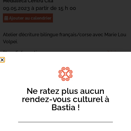
Mediateca Centru Cità
09.05.2023 à partir de 15 h 00
Ajouter au calendrier
Atelier d’écriture bilingue français/corse avec Marie Lou
Volpei.
Plus d’informations au 04 95 47 47 17 ou
par mail ici.
Ne ratez plus aucun
rendez-vous culturel à
Bastia !