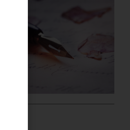
'ÉVÉNEMENT
ntru Cità