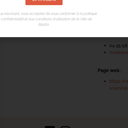
Place du Théa
us inscrivant, vous acceptez de vous conformer à la politique
Rue Favalelli
 confidentialité et aux conditions d’utilisation de la Ville de
20200 Bastia
Bastia.
Contact :
04 95 58
mediatec
Page web :
https://
science