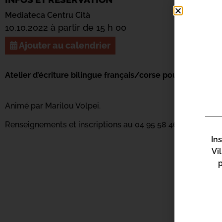
Mediateca Centru Cità
10.10.2022 à partir de 15 h 00
Ajouter au calendrier
Atelier d’écriture bilingue français/corse pour adultes.
Animé par Marilou Volpei.
Renseignements et inscriptions au 04 95 58 46 00 ou par 
In
Vi