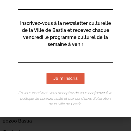
Inscrivez-vous à la newsletter culturelle
de la Ville de Bastia et recevez chaque
vendredi le programme culturel de la
semaine à venir
Je m'inscris
LIEU DE L'ÉVÉNEMENT
En vous inscrivant, vous acceptez de vous conformer à la
Mediateca Centru Cità
politique de confidentialité et aux conditions d’utilisation
de la Ville de Bastia.
Place du Théatre
Rue Favalelli
20200 Bastia