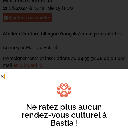
Mediateca Centru Cità
11.06.2024 à partir de 15 h 00
Ajouter au calendrier
Atelier d’écriture bilingue français/corse pour adultes.
Animé par Marilou Volpei.
Renseignements et inscriptions au 04 95 58 46 00 ou par
mail
en cliquant ici.
Ne ratez plus aucun
rendez-vous culturel à
Bastia !