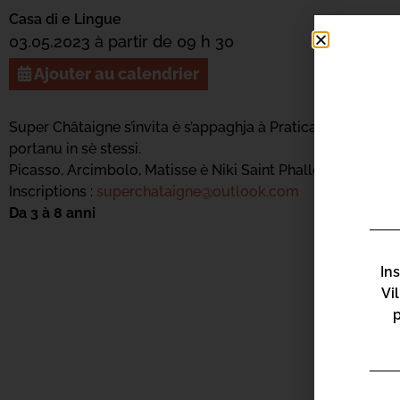
Casa di e Lingue
03.05.2023 à partir de 09 h 30
Ajouter au calendrier
Super Châtaigne s’invita è s’appaghja à Praticalingua per fà s
portanu in sè stessi.
Picasso, Arcimbolo, Matisse è Niki Saint Phalle ùn averanu più
Inscriptions :
superchataigne@outlook.com
Da 3 à 8 anni
In
Vi