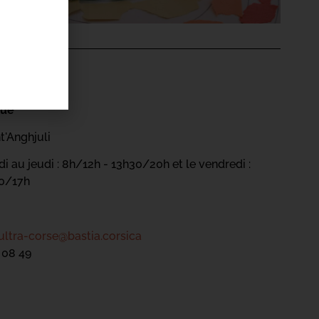
'ÉVÉNEMENT
gue
t'Anghjuli
i au jeudi : 8h/12h - 13h30/20h et le vendredi :
30/17h
ultra-corse@bastia.corsica
 08 49