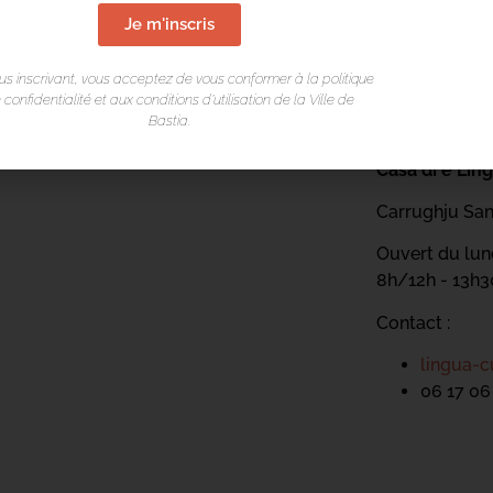
Je m'inscris
us inscrivant, vous acceptez de vous conformer à la politique
 confidentialité et aux conditions d’utilisation de la Ville de
Bastia.
LIEU DE L
Casa di e Lin
Carrughju San
Ouvert du lund
8h/12h - 13h
Contact :
lingua-c
06 17 06