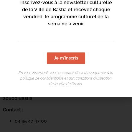
Inscrivez-vous à la newsletter culturelle
de la Ville de Bastia et recevez chaque
vendredi le programme culturel de la
semaine à venir
Je m'inscris
LIEU DE L'ÉVÉNEMENT
En vous inscrivant, vous acceptez de vous conformer à la
politique de confidentialité et aux conditions d’utilisation
Mediateca Barberine Duriani
de la Ville de Bastia.
13 Rue Saint-Exupéry
20600 Basti
a
Contact :
04 95 47 47 00