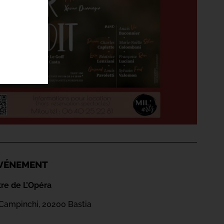
'ÉVÉNEMENT
tre de L’Opéra
Campinchi, 20200 Bastia