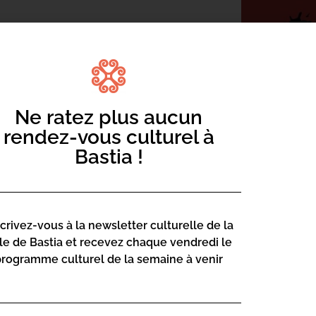
DIT » – d’après Chroniques des jours
Ne ratez plus aucun
rendez-vous culturel à
imanche 19 novembre à 17h
au Club de
Bastia !
 tu t’installes à notre table !
scrivez-vous à la newsletter culturelle de la
lle de Bastia et recevez chaque vendredi le
programme culturel de la semaine à venir