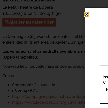
Le Petit Théâtre de L’Opéra
18.11.2023 à partir de 19 h 30
Ajouter au calendrier
La Compagnie Ghjuvanetta présente : « SI LE COEUR T’EN 
entiers, des nuits entières, de Xavier Durringer.
Les vendredi 17 et samedi 18 novembre à 19h30 et le d
l’Opéra (chez Milou)
Nouveau lieu, nouvelle mise en scène, avec un petit verre, si
Contact :
In
Vi
Compagnie Ghjuvanetta
06 20 14 18 84
https://compagnieghjuvanetta.wordpress.com/
https://www.facebook.com/ghjuvanetta