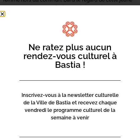
femme, la vie extraordinaire de Simone Veil apparaît
soudainement, troublante de modernité.
Comment trouve-t-on la force de consacrer sa vie aux
combats politiques ? Comment reçoit-on cet héritage ?
Ne ratez plus aucun
« La comédienne livre une adaptation
rendez-vous culturel à
pudique et vibrante des mémoires de la
femme politique disparue en 2017. Elle nous
Bastia !
fait revivre son parcours héroïque, marqué
par le traumatisme de la Shoah. Un spectacle
fort, incarné, nécessaire. »
Les Échos
Inscrivez-vous à la newsletter culturelle
de la Ville de Bastia et recevez chaque
vendredi le programme culturel de la
semaine à venir