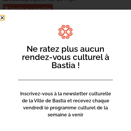
Ajouter au calendrier
Ritruvemu u sòlitu spetaculu di fin d’annata di
Spartimusica cù i so attelli di Guitarra/Bassa, Cantu,
Pianò, Batteria, Viulinu per l’uccasione serà interpretatu «
O Generale » di u gruppu Voce Ventu un umagiu à u
Ne ratez plus aucun
Babbu di a Patria.
rendez-vous culturel à
Bastia !
Inscrivez-vous à la newsletter culturelle
de la Ville de Bastia et recevez chaque
vendredi le programme culturel de la
semaine à venir