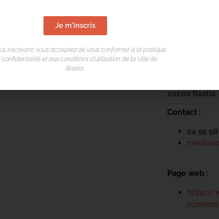
Je m'inscris
LIEU DE L
us inscrivant, vous acceptez de vous conformer à la politique
Mediateca Ce
 confidentialité et aux conditions d’utilisation de la Ville de
Bastia.
Place du Théa
Rue Favalelli
20200 Bastia
Contact :
04 95 58
mediatec
Page web :
https://
science