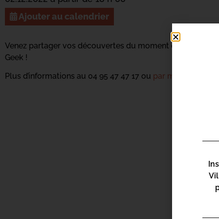
Ajouter au calendrier
Venez partager vos découvertes du moment et échanger au
Geek !
Plus d’informations au 04 95 47 47 17 ou
par mail ici.
In
Vi