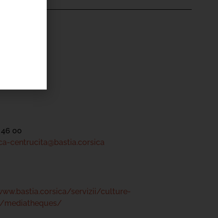
'ÉVÉNEMENT
ntru Cità
tre
 46 00
a-centrucita@bastia.corsica
www.bastia.corsica/servizii/culture-
s/mediatheques/