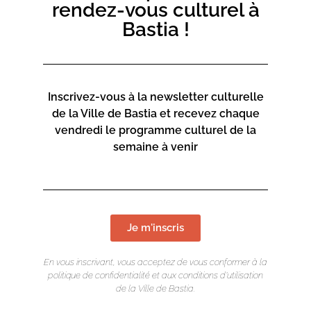
rendez-vous culturel à
Galey & ses guests, au rythme de témoignages,
Bastia !
conférences, stand-up,… célébrant les femmes et la
maternité ! »
Inscrivez-vous à la newsletter culturelle
Projection unique Nationale.
de la Ville de Bastia et recevez chaque
Séance à 18€, reservable en amont sur le site du Régent.
vendredi le programme culturel de la
semaine à venir
Je m'inscris
En vous inscrivant, vous acceptez de vous conformer à la
politique de confidentialité et aux conditions d’utilisation
de la Ville de Bastia.