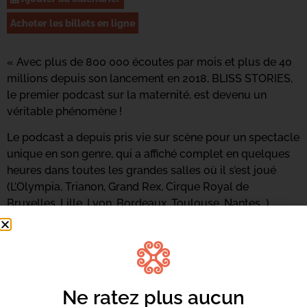
Acheter les billets en ligne
« Avec plus de 800 000 écoutes par mois et plus de 40
millions depuis son lancement en 2018, BLISS STORIES,
le premier podcast sur la maternité, est devenu un
véritable phénomène !
Le podcast a depuis pris vie sur scène pour un spectacle
unique en son genre, qui a affiché complet en quelques
heures dans toutes les grandes salles où il s’est joué
(L’Olympia, Trianon, Grand Rex, Cirque Royal de
Bruxelles, Lille, Lyon, Bordeaux, Toulouse, Nantes…).
Filmé au Grand Rex, le spectacle diffusé au cinéma
offrira une expérience collective inédite à travers des
histoires aussi intimes qu’universelles, aussi drôles
qu’émouvantes, aussi fragiles que puissantes.
Ne ratez plus aucun
Une soirée forte en émotions, animée par Clémentine