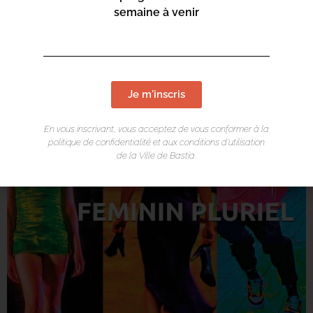
semaine à venir
Conca Marina Vieux port
21h
Spectacle
FEMININ PLURIEL
par la Cie Art Mouv’
Je m'inscris
En vous inscrivant, vous acceptez de vous conformer à la
politique de confidentialité et aux conditions d’utilisation
de la Ville de Bastia.