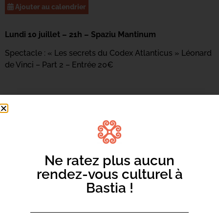
Ajouter au calendrier
Lundi 10 juillet – 21h – Spaziu Mantinum
Spectacle : « Les secrets du Codex Atlanticus » Léonard
de Vinci – Part 2 – Entrée 20€
Infos | 04 95 31 16 94 |
aca.danse@gmail.com
Ne ratez plus aucun
rendez-vous culturel à
Bastia !