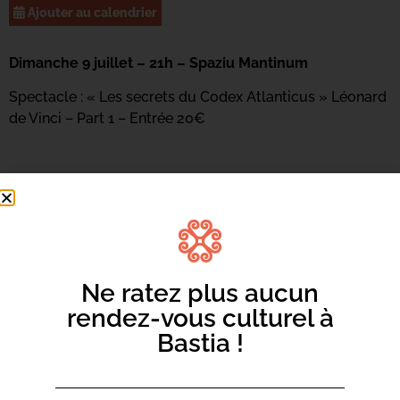
Ajouter au calendrier
Dimanche 9 juillet – 21h – Spaziu Mantinum
Spectacle : « Les secrets du Codex Atlanticus » Léonard
de Vinci – Part 1 – Entrée 20€
Infos | 04 95 31 16 94 |
aca.danse@gmail.com
Ne ratez plus aucun
rendez-vous culturel à
Bastia !