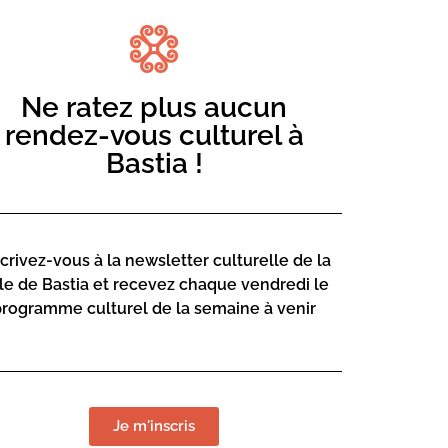
Ne ratez plus aucun
rendez-vous culturel à
Bastia !
scrivez-vous à la newsletter culturelle de la
lle de Bastia et recevez chaque vendredi le
programme culturel de la semaine à venir
Je m'inscris